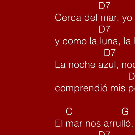
D7
Cerca del mar,
yo
D
y como la luna,
la
D7
La noche azul,
noc
D
comprendió mis 
C G A
El mar nos arrulló
D7