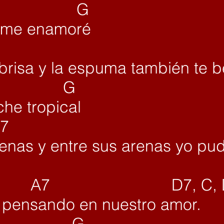
 G
 me enamoré
7 
 brisa y la espuma
también te b
 G
he tropical
7 
penas
y entre sus arenas
yo pud
7 D7, C, D
,
pensando en nuestro amor.
 G