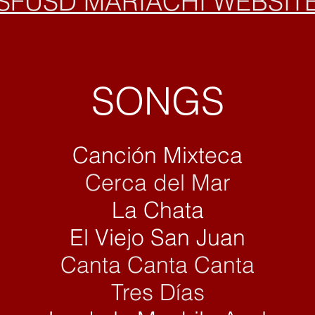
SFUSD MARIACHI WEBSIT
SONG
S
Canción Mixteca
Cerca del Mar
La Chata
El V
iejo San Juan
Canta Canta Canta
Tres Días