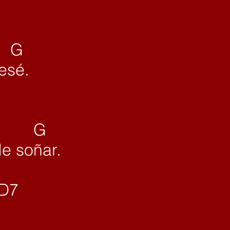
G
esé.
G
e soñar.
7