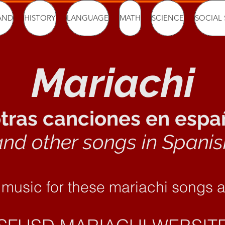
AND
HISTORY
LANGUAGE
MATH
SCIENCE
SOCIAL 
Mariachi
otras
canciones en espa
and other songs in Sp
anis
 music for these mariachi songs 