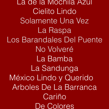
La de la Mochila Azul
Cielito Lindo
Solamente Una Vez
La Raspa
Los Barandales Del Puente
No Volveré
La B
amba
La Sandunga
México Lindo y Querido
Arboles D
e La Barranca
Cariño
De Colores